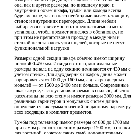
она, как и другие размеры, по внешнему краю, и
внутренний объем шкафа, тумбы или комода всегда
будет меньше, так из него необходимо вычесть толщину
стенок и внутренних перегородок. Длина мебели
выбирается в зависимости от предполагаемого места
установки, чтобы предмет вписался в обстановку, но
при этом не препятствовал проходу, а между ним и
стенкой не оставалось узких щелей, которые не несут
функциональной нагрузки.
Размеры одной секции шкафа обычно имеют ширину
полок 400-450 мм. Исходя из этого, минимальные
размеры пенала на одну секцию начинаются от 430 мм с
учетом стенок. Для двухдверных шкафов длина может
варьироваться от 1000 до 1600 мм, а для трехдверных
моделей — от 1500 до 2400 мм и больше. Современные
шкафы-купе, часто устанавливаемые в спальне, обычно
рассчитаны на всю стену и имеют размеры 3000 мм. Для
различных гарнитуров и модульных систем длина
определяется как сумма значений по данному параметру
всех входящих в комплект предметов.
Тумбы под телевизор имеют размеры от 800 до 1700 мм
при самом распространенном размере 1500 мм, а стенки
для гостиной, с учетом таких тумб, дополнительных