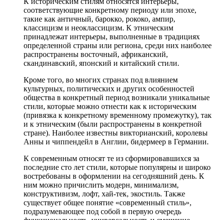
К историческим стилям относятся интерьеры,
соответствующие конкретному периоду или эпохе,
такие как античный, барокко, рококо, ампир,
классицизм и неоклассицизм. К этническим
принадлежат интерьеры, выполненные в традициях
определенной страны или региона, среди них наиболее
распространены восточный, африканский,
скандинавский, японский и китайский стили.
Кроме того, во многих странах под влиянием
культурных, политических и других особенностей
общества в конкретный период возникали уникальные
стили, которые можно отнести как к историческим
(привязка к конкретному временному промежутку), так
и к этническим (были распространены в конкретной
стране). Наиболее известны викторианский, королевы
Анны и чиппендейл в Англии, бидермеер в Германии.
К современным относят те из сформировавшихся за
последние сто лет стили, которые популярны и широко
востребованы в оформлении на сегодняшний день. К
ним можно причислить модерн, минимализм,
конструктивизм, лофт, хай-тек, экостиль. Также
существует общее понятие «современный стиль»,
подразумевающее под собой в первую очередь