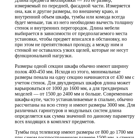
Длина предмета меблировки — это ее размер,
измеряемый по передней, фасадной части. Измеряется
она, как и другие размеры, по внешнему краю, и
внутренний объем шкафа, тумбы или комода всегда
будет меньше, так из него необходимо вычесть толщину
стенок и внутренних перегородок. Длина мебели
выбирается в зависимости от предполагаемого места
установки, чтобы предмет вписался в обстановку, но
при этом не препятствовал проходу, а между ним и
стенкой не оставалось узких щелей, которые не несут
функциональной нагрузки.
Размеры одной секции шкафа обычно имеют ширину
полок 400-450 мм. Исходя из этого, минимальные
размеры пенала на одну секцию начинаются от 430 мм с
учетом стенок. Для двухдверных шкафов длина может
варьироваться от 1000 до 1600 мм, а для трехдверных
моделей — от 1500 до 2400 мм и больше. Современные
шкафы-купе, часто устанавливаемые в спальне, обычно
рассчитаны на всю стену и имеют размеры 3000 мм. Для
различных гарнитуров и модульных систем длина
определяется как сумма значений по данному параметру
всех входящих в комплект предметов.
Тумбы под телевизор имеют размеры от 800 до 1700 мм
при самом распространенном размере 1500 мм, а стенки