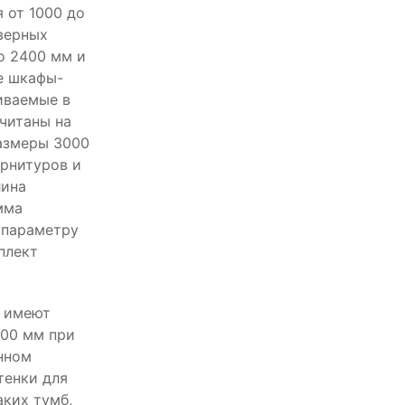
 от 1000 до
дверных
о 2400 мм и
е шкафы-
иваемые в
считаны на
азмеры 3000
арнитуров и
лина
мма
 параметру
плект
р имеют
700 мм при
нном
тенки для
аких тумб,