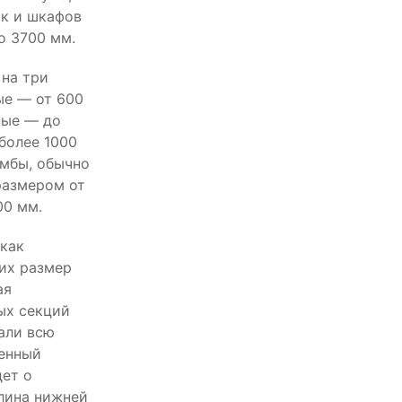
к и шкафов
о 3700 мм.
на три
ые — от 600
ные — до
более 1000
мбы, обычно
размером от
00 мм.
 как
 их размер
ая
ых секций
мали всю
денный
дет о
лина нижней