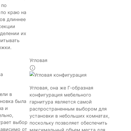
 по
 по краю на
ов длиннее
секции
еделении их
читывать
яжки.
Угловая
Угловая, она же Г-образная
ели в
конфигурация мебельного
ановка была
гарнитура является самой
на и
распространенным выбором для
ельно,
установки в небольших комнатах,
грает выбор
поскольку позволяет обеспечить
зависимо от
максимальный объем места для