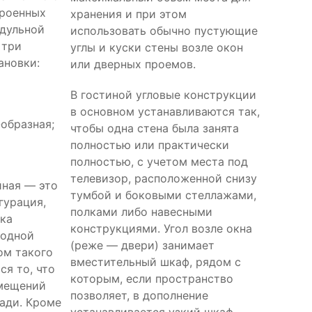
троенных
хранения и при этом
дульной
использовать обычно пустующие
 три
углы и куски стены возле окон
ановки:
или дверных проемов.
В гостиной угловые конструкции
в основном устанавливаются так,
-образная;
чтобы одна стена была занята
полностью или практически
полностью, с учетом места под
телевизор, расположенной снизу
йная — это
тумбой и боковыми стеллажами,
гурация,
полками либо навесными
нка
конструкциями. Угол возле окна
 одной
(реже — двери) занимает
ом такого
вместительный шкаф, рядом с
ся то, что
которым, если пространство
омещений
позволяет, в дополнение
ади. Кроме
устанавливается узкий шкаф-