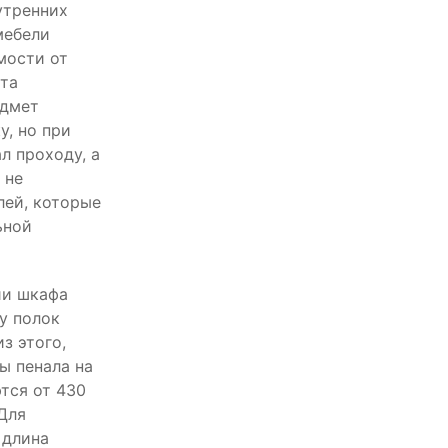
утренних
мебели
мости от
та
едмет
у, но при
л проходу, а
 не
лей, которые
ьной
ии шкафа
у полок
з этого,
ы пенала на
тся от 430
Для
 длина