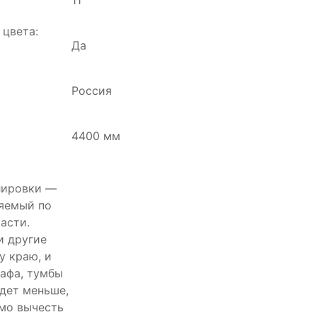
11
цвета:
Да
Россия
4400 мм
лировки —
ряемый по
асти.
и другие
у краю, и
афа, тумбы
удет меньше,
имо вычесть