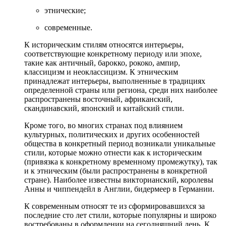
этнические;
современные.
К историческим стилям относятся интерьеры,
соответствующие конкретному периоду или эпохе,
такие как античный, барокко, рококо, ампир,
классицизм и неоклассицизм. К этническим
принадлежат интерьеры, выполненные в традициях
определенной страны или региона, среди них наиболее
распространены восточный, африканский,
скандинавский, японский и китайский стили.
Кроме того, во многих странах под влиянием
культурных, политических и других особенностей
общества в конкретный период возникали уникальные
стили, которые можно отнести как к историческим
(привязка к конкретному временному промежутку), так
и к этническим (были распространены в конкретной
стране). Наиболее известны викторианский, королевы
Анны и чиппендейл в Англии, бидермеер в Германии.
К современным относят те из сформировавшихся за
последние сто лет стили, которые популярны и широко
востребованы в оформлении на сегодняшний день. К