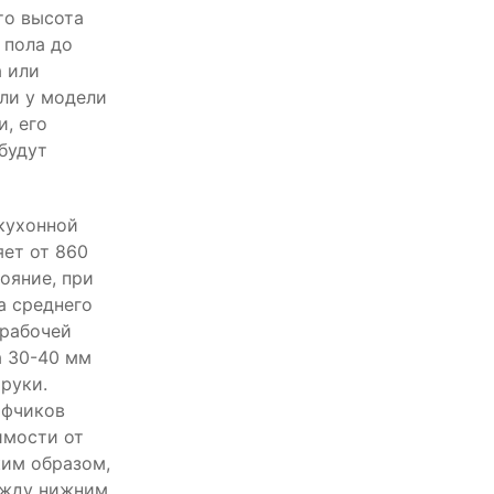
то высота
 пола до
а или
сли у модели
, его
будут
кухонной
ет от 860
ояние, при
а среднего
 рабочей
а 30-40 мм
руки.
афчиков
имости от
ким образом,
ежду нижним