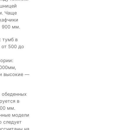
ешницей
м. Чаще
кафчики
 900 мм.
 тумб в
 от 500 до
гории:
1000мм,
 и высокие —
и обеденных
руется в
00 мм.
нные модели
о следует
ассчитаны на