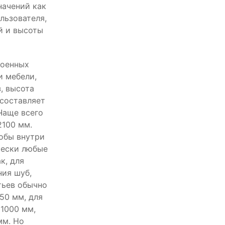
начений как
льзователя,
й и высоты
роенных
и мебели,
, высота
составляет
Чаще всего
2100 мм.
тобы внутри
чески любые
к, для
ия шуб,
тьев обычно
50 мм, для
1000 мм,
мм. Но