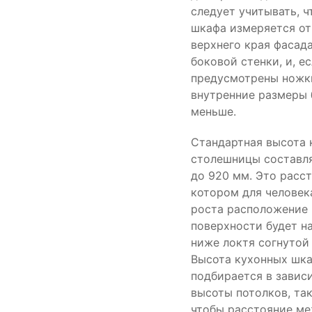
следует учитывать, ч
шкафа измеряется от
верхнего края фасад
боковой стенки, и, е
предусмотрены ножки
внутренние размеры 
меньше.
Стандартная высота 
столешницы составля
до 920 мм. Это расст
котором для человек
роста расположение
поверхности будет н
ниже локтя согнутой 
Высота кухонных шк
подбирается в завис
высоты потолков, та
чтобы расстояние м