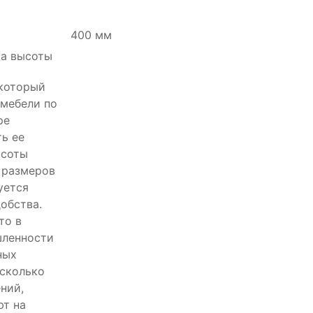
400 мм
 который
 мебели по
ре
ть ее
ысоты
, размеров
уется
добства.
то в
ленности
ных
сколько
ний,
ют на