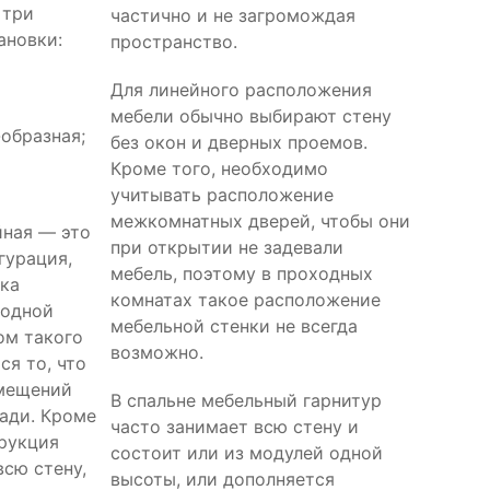
 три
частично и не загромождая
ановки:
пространство.
Для линейного расположения
мебели обычно выбирают стену
-образная;
без окон и дверных проемов.
Кроме того, необходимо
учитывать расположение
межкомнатных дверей, чтобы они
йная — это
при открытии не задевали
гурация,
мебель, поэтому в проходных
нка
комнатах такое расположение
 одной
мебельной стенки не всегда
ом такого
возможно.
ся то, что
омещений
В спальне мебельный гарнитур
ади. Кроме
часто занимает всю стену и
трукция
состоит или из модулей одной
всю стену,
высоты, или дополняется