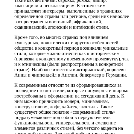
такие как античный, барокко, рококо, ампир,
классицизм и неоклассицизм. К этническим
принадлежат интерьеры, выполненные в традициях
определенной страны или региона, среди них наиболее
распространены восточный, африканский,
скандинавский, японский и китайский стили.
Кроме того, во многих странах под влиянием
культурных, политических и других особенностей
общества в конкретный период возникали уникальные
стили, которые можно отнести как к историческим
(привязка к конкретному временному промежутку), так
и к этническим (были распространены в конкретной
стране). Наиболее известны викторианский, королевы
Анны и чиппендейл в Англии, бидермеер в Германии.
К современным относят те из сформировавшихся за
последние сто лет стили, которые популярны и широко
востребованы в оформлении на сегодняшний день. К
ним можно причислить модерн, минимализм,
конструктивизм, лофт, хай-тек, экостиль. Также
существует общее понятие «современный стиль»,
подразумевающее под собой в первую очередь
функциональность, универсальность и смешение
элементов различных стилей, без четкого акцента на
каком-либо одном. Для такой мебели характерны