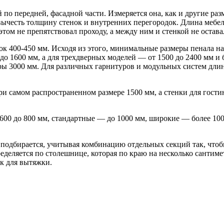
 по передней, фасадной части. Измеряется она, как и другие р
 вычесть толщину стенок и внутренних перегородок. Длина мебе
 этом не препятствовал проходу, а между ним и стенкой не остав
400-450 мм. Исходя из этого, минимальные размеры пенала на 
до 1600 мм, а для трехдверных моделей — от 1500 до 2400 мм и
ры 3000 мм. Для различных гарнитуров и модульных систем длин
ри самом распространенном размере 1500 мм, а стенки для гости
 600 до 800 мм, стандартные — до 1000 мм, широкие — более 10
 подбирается, учитывая комбинацию отдельных секций так, чтоб
еделяется по столешнице, которая по краю на несколько сантим
к для вытяжки.