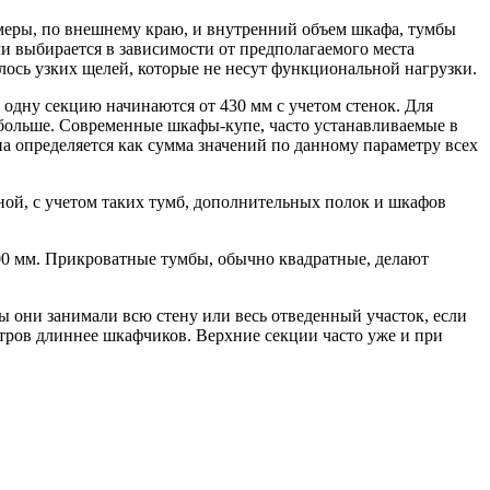
азмеры, по внешнему краю, и внутренний объем шкафа, тумбы
ли выбирается в зависимости от предполагаемого места
алось узких щелей, которые не несут функциональной нагрузки.
одну секцию начинаются от 430 мм с учетом стенок. Для
 больше. Современные шкафы-купе, часто устанавливаемые в
а определяется как сумма значений по данному параметру всех
ной, с учетом таких тумб, дополнительных полок и шкафов
00 мм. Прикроватные тумбы, обычно квадратные, делают
ы они занимали всю стену или весь отведенный участок, если
етров длиннее шкафчиков. Верхние секции часто уже и при