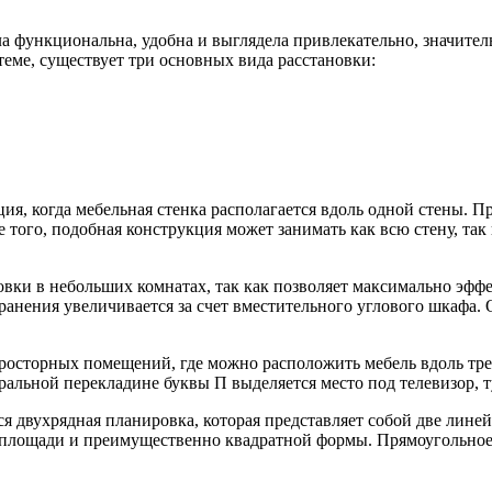
ла функциональна, удобна и выглядела привлекательно, значител
теме, существует три основных вида расстановки:
ия, когда мебельная стенка располагается вдоль одной стены. П
ого, подобная конструкция может занимать как всю стену, так 
вки в небольших комнатах, так как позволяет максимально эффе
 хранения увеличивается за счет вместительного углового шкаф
осторных помещений, где можно расположить мебель вдоль трех 
тральной перекладине буквы П выделяется место под телевизор, 
ся двухрядная планировка, которая представляет собой две ли
 площади и преимущественно квадратной формы. Прямоугольное