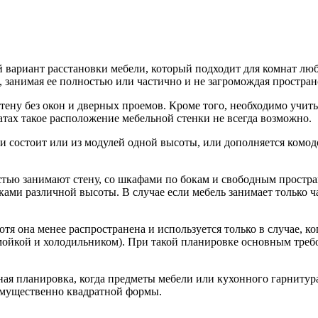
вариант расстановки мебели, который подходит для комнат любо
 занимая ее полностью или частично и не загромождая простран
ену без окон и дверных проемов. Кроме того, необходимо учит
атах такое расположение мебельной стенки не всегда возможно.
 и состоит или из модулей одной высоты, или дополняется ком
стью занимают стену, со шкафами по бокам и свободным простран
ми различной высоты. В случае если мебель занимает только ча
отя она менее распространена и используется только в случае,
 мойкой и холодильником). При такой планировке основным тре
ая планировка, когда предметы мебели или кухонного гарнитур
еимущественно квадратной формы.