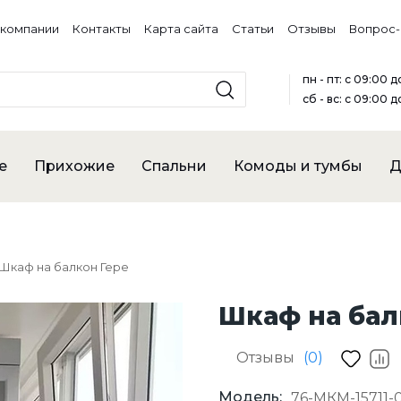
 компании
Контакты
Карта сайта
Статьи
Отзывы
Вопрос-
пн - пт: с 09:00 
сб - вс: с 09:00 д
е
Прихожие
Спальни
Комоды и тумбы
Д
Шкаф на балкон Гере
Шкаф на бал
Отзывы
(0)
Модель:
76-МКМ-15711-