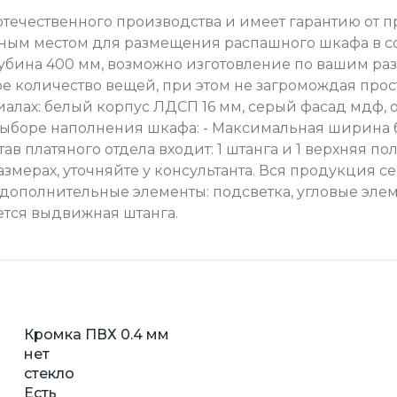
отечественного производства и имеет гарантию от п
личным местом для размещения распашного шкафа в 
глубина 400 мм, возможно изготовление по вашим р
 количество вещей, при этом не загромождая прос
алах: белый корпус ЛДСП 16 мм, серый фасад мдф, о
 выборе наполнения шкафа: - Максимальная ширина б
ав платяного отдела входит: 1 штанга и 1 верхняя пол
азмерах, уточняйте у консультанта. Вся продукция 
 дополнительные элементы: подсветка, угловые эле
ется выдвижная штанга.
Кромка ПВХ 0.4 мм
нет
стекло
Есть