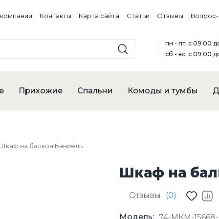
 компании
Контакты
Карта сайта
Статьи
Отзывы
Вопрос-
пн - пт: с 09:00 
сб - вс: с 09:00 д
е
Прихожие
Спальни
Комоды и тумбы
Д
Шкаф на балкон Баниёль
Шкаф на бал
Отзывы
(0)
Модель:
74-МКМ-15668