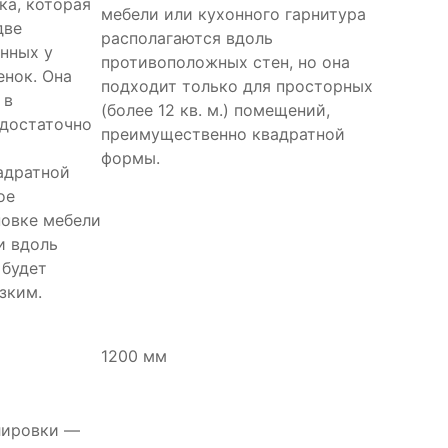
ка, которая
мебели или кухонного гарнитура
две
располагаются вдоль
нных у
противоположных стен, но она
нок. Она
подходит только для просторных
 в
(более 12 кв. м.) помещений,
 достаточно
преимущественно квадратной
формы.
адратной
ое
новке мебели
и вдоль
 будет
зким.
1200 мм
лировки —