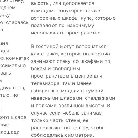
всю стену,
высоты, или дополняется
следнем
комодом. Популярны также
енку
встроенные шкафы-купе, которые
у, стараясь
позволяют по максимуму
ю.
использовать пространство.
ция
В гостиной могут встречаться
 для
как стенки, которые полностью
их комнатах,
занимают стену, со шкафами по
аксимально
бокам и свободным
вать
пространством в центре для
ь
телевизора, так и менее
двух стен,
габаритные модели с тумбой,
тью, но
навесными шкафами, стеллажами
и полками различной высоты. В
т
случае если мебель занимает
вого шкафа.
только часть стены, ее
ьные
располагают по центру, чтобы
площади
соблюдалась симметрия.