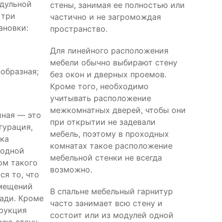
дульной
стены, занимая ее полностью или
 три
частично и не загромождая
ановки:
пространство.
Для линейного расположения
мебели обычно выбирают стену
-образная;
без окон и дверных проемов.
Кроме того, необходимо
учитывать расположение
межкомнатных дверей, чтобы они
йная — это
при открытии не задевали
гурация,
мебель, поэтому в проходных
нка
комнатах такое расположение
 одной
мебельной стенки не всегда
ом такого
возможно.
ся то, что
омещений
В спальне мебельный гарнитур
ади. Кроме
часто занимает всю стену и
трукция
состоит или из модулей одной