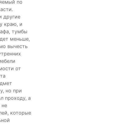
ряемый по
асти.
и другие
у краю, и
афа, тумбы
удет меньше,
имо вычесть
утренних
мебели
мости от
та
едмет
у, но при
л проходу, а
 не
лей, которые
ьной