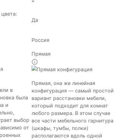
2
цвета:
Да
Россия
Прямая
Прямая, она же линейная
ели в
конфигурация — самый простой
ановка была
вариант расстановки мебели,
на и
который подходит для комнат
ельно,
любого размера. В этом случае
грает выбор
все части мебельного гарнитура
зависимо от
(шкафы, тумбы, полки)
троенных
располагаются вдоль одной