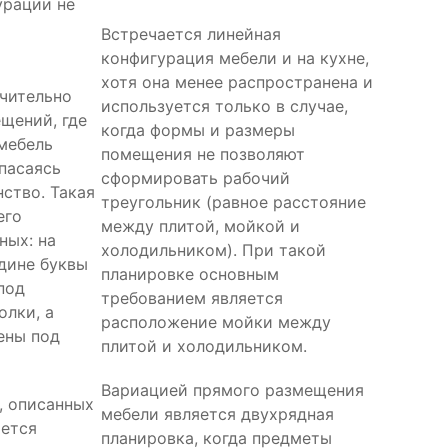
урации не
Встречается линейная
конфигурация мебели и на кухне,
хотя она менее распространена и
чительно
используется только в случае,
щений, где
когда формы и размеры
мебель
помещения не позволяют
опасаясь
сформировать рабочий
ство. Такая
треугольник (равное расстояние
его
между плитой, мойкой и
ных: на
холодильником). При такой
дине буквы
планировке основным
под
требованием является
олки, а
расположение мойки между
ены под
плитой и холодильником.
Вариацией прямого размещения
, описанных
мебели является двухрядная
ается
планировка, когда предметы