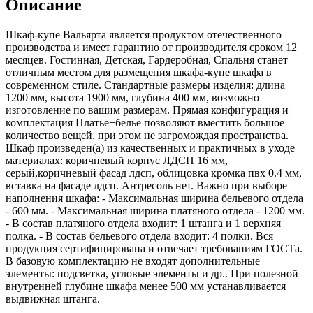
Описание
Шкаф-купе Вальярта является продуктом отечественного
производства и имеет гарантию от производителя сроком 12
месяцев. Гостинная, Детская, Гардеробная, Спальня станет
отличным местом для размещения шкафа-купе шкафа в
современном стиле. Стандартные размеры изделия: длина
1200 мм, высота 1900 мм, глубина 400 мм, возможно
изготовление по вашим размерам. Прямая конфигурация и
комплектация Платье+белье позволяют вместить большое
количество вещей, при этом не загромождая пространства.
Шкаф произведен(а) из качественных и практичных в уходе
материалах: коричневый корпус ЛДСП 16 мм,
серый,коричневый фасад лдсп, облицовка кромка пвх 0.4 мм,
вставка на фасаде лдсп. Антресоль нет. Важно при выборе
наполнения шкафа: - Максимальная ширина бельевого отдела
- 600 мм. - Максимальная ширина платяного отдела - 1200 мм.
- В состав платяного отдела входит: 1 штанга и 1 верхняя
полка. - В состав бельевого отдела входит: 4 полки. Вся
продукция сертифицирована и отвечает требованиям ГОСТа.
В базовую комплектацию не входят дополнительные
элементы: подсветка, угловые элементы и др.. При полезной
внутренней глубине шкафа менее 500 мм устанавливается
выдвижная штанга.