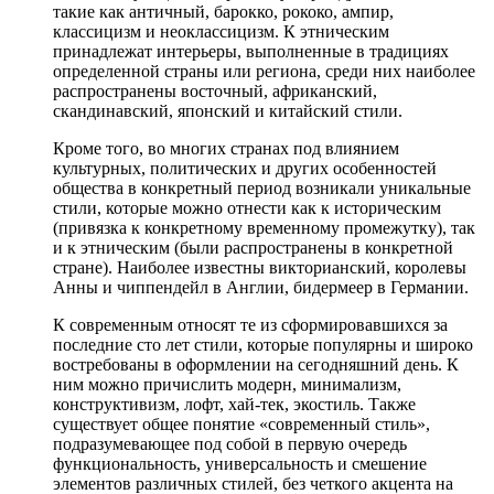
такие как античный, барокко, рококо, ампир,
классицизм и неоклассицизм. К этническим
принадлежат интерьеры, выполненные в традициях
определенной страны или региона, среди них наиболее
распространены восточный, африканский,
скандинавский, японский и китайский стили.
Кроме того, во многих странах под влиянием
культурных, политических и других особенностей
общества в конкретный период возникали уникальные
стили, которые можно отнести как к историческим
(привязка к конкретному временному промежутку), так
и к этническим (были распространены в конкретной
стране). Наиболее известны викторианский, королевы
Анны и чиппендейл в Англии, бидермеер в Германии.
К современным относят те из сформировавшихся за
последние сто лет стили, которые популярны и широко
востребованы в оформлении на сегодняшний день. К
ним можно причислить модерн, минимализм,
конструктивизм, лофт, хай-тек, экостиль. Также
существует общее понятие «современный стиль»,
подразумевающее под собой в первую очередь
функциональность, универсальность и смешение
элементов различных стилей, без четкого акцента на