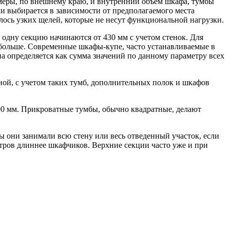
азмеры, по внешнему краю, и внутренний объем шкафа, тумбы
ли выбирается в зависимости от предполагаемого места
алось узких щелей, которые не несут функциональной нагрузки.
одну секцию начинаются от 430 мм с учетом стенок. Для
 больше. Современные шкафы-купе, часто устанавливаемые в
а определяется как сумма значений по данному параметру всех
ной, с учетом таких тумб, дополнительных полок и шкафов
00 мм. Прикроватные тумбы, обычно квадратные, делают
ы они занимали всю стену или весь отведенный участок, если
етров длиннее шкафчиков. Верхние секции часто уже и при