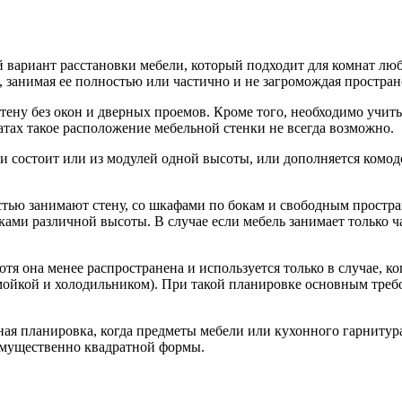
вариант расстановки мебели, который подходит для комнат любо
 занимая ее полностью или частично и не загромождая простран
ену без окон и дверных проемов. Кроме того, необходимо учит
атах такое расположение мебельной стенки не всегда возможно.
 и состоит или из модулей одной высоты, или дополняется ком
стью занимают стену, со шкафами по бокам и свободным простран
ми различной высоты. В случае если мебель занимает только ча
отя она менее распространена и используется только в случае,
 мойкой и холодильником). При такой планировке основным тре
ая планировка, когда предметы мебели или кухонного гарнитур
еимущественно квадратной формы.