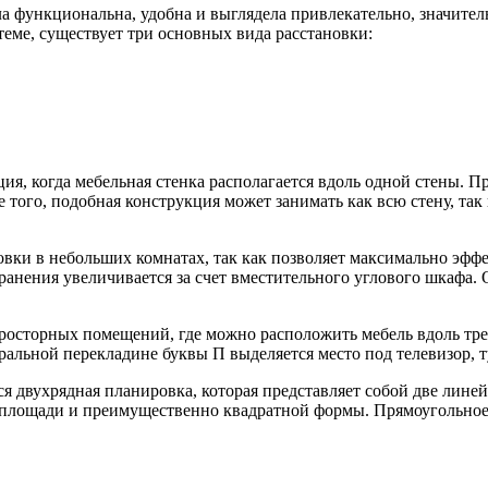
ла функциональна, удобна и выглядела привлекательно, значител
теме, существует три основных вида расстановки:
ия, когда мебельная стенка располагается вдоль одной стены. П
ого, подобная конструкция может занимать как всю стену, так 
вки в небольших комнатах, так как позволяет максимально эффе
 хранения увеличивается за счет вместительного углового шкаф
осторных помещений, где можно расположить мебель вдоль трех 
тральной перекладине буквы П выделяется место под телевизор, 
ся двухрядная планировка, которая представляет собой две ли
 площади и преимущественно квадратной формы. Прямоугольное