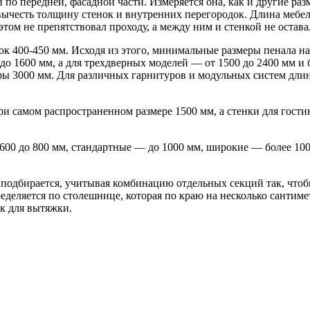
 по передней, фасадной части. Измеряется она, как и другие р
 вычесть толщину стенок и внутренних перегородок. Длина мебе
 этом не препятствовал проходу, а между ним и стенкой не остав
400-450 мм. Исходя из этого, минимальные размеры пенала на 
до 1600 мм, а для трехдверных моделей — от 1500 до 2400 мм и
ры 3000 мм. Для различных гарнитуров и модульных систем длин
ри самом распространенном размере 1500 мм, а стенки для гости
 600 до 800 мм, стандартные — до 1000 мм, широкие — более 10
 подбирается, учитывая комбинацию отдельных секций так, чтоб
еделяется по столешнице, которая по краю на несколько сантим
к для вытяжки.