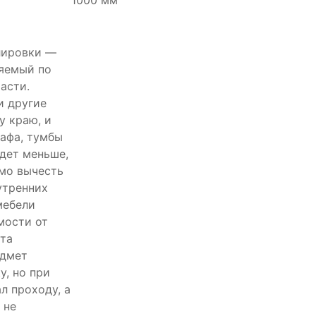
1000 мм
лировки —
ряемый по
асти.
и другие
у краю, и
афа, тумбы
удет меньше,
имо вычесть
утренних
мебели
мости от
та
едмет
у, но при
л проходу, а
 не