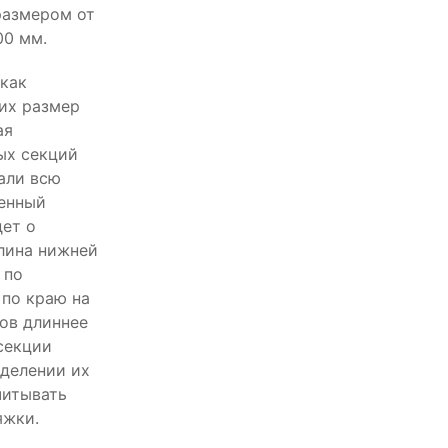
размером от
00 мм.
 как
 их размер
ая
ых секций
мали всю
денный
дет о
лина нижней
 по
 по краю на
ов длиннее
секции
еделении их
читывать
яжки.