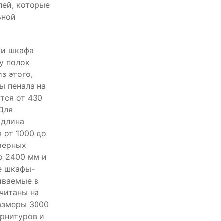
лей, которые
ьной
ии шкафа
у полок
з этого,
ы пенала на
тся от 430
Для
 длина
 от 1000 до
дверных
о 2400 мм и
е шкафы-
иваемые в
считаны на
азмеры 3000
арнитуров и