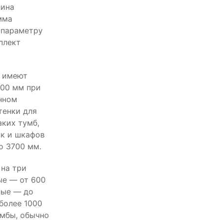
лина
мма
 параметру
плект
р имеют
700 мм при
нном
тенки для
аких тумб,
к и шкафов
о 3700 мм.
на три
ые — от 600
ные — до
более 1000
мбы, обычно