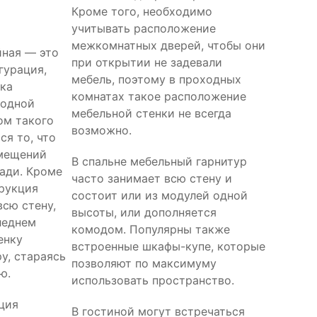
Кроме того, необходимо
учитывать расположение
межкомнатных дверей, чтобы они
йная — это
при открытии не задевали
гурация,
мебель, поэтому в проходных
нка
комнатах такое расположение
 одной
мебельной стенки не всегда
ом такого
возможно.
ся то, что
омещений
В спальне мебельный гарнитур
ади. Кроме
часто занимает всю стену и
трукция
состоит или из модулей одной
всю стену,
высоты, или дополняется
следнем
комодом. Популярны также
енку
встроенные шкафы-купе, которые
у, стараясь
позволяют по максимуму
ю.
использовать пространство.
ция
В гостиной могут встречаться