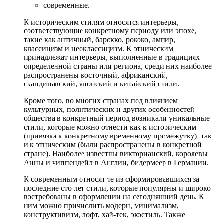
современные.
К историческим стилям относятся интерьеры,
соответствующие конкретному периоду или эпохе,
такие как античный, барокко, рококо, ампир,
классицизм и неоклассицизм. К этническим
принадлежат интерьеры, выполненные в традициях
определенной страны или региона, среди них наиболее
распространены восточный, африканский,
скандинавский, японский и китайский стили.
Кроме того, во многих странах под влиянием
культурных, политических и других особенностей
общества в конкретный период возникали уникальные
стили, которые можно отнести как к историческим
(привязка к конкретному временному промежутку), так
и к этническим (были распространены в конкретной
стране). Наиболее известны викторианский, королевы
Анны и чиппендейл в Англии, бидермеер в Германии.
К современным относят те из сформировавшихся за
последние сто лет стили, которые популярны и широко
востребованы в оформлении на сегодняшний день. К
ним можно причислить модерн, минимализм,
конструктивизм, лофт, хай-тек, экостиль. Также