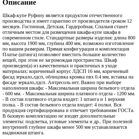
Описание
Шкаф-купе Руфину является продуктом отечественного
производства и имеет гарантию от производителя сроком 12
месяцев. Гостинная, Детская, Гардеробная, Спальня станет
отличным местом для размещения шкафа-купе шкафа в
современном стиле. Стандартные размеры изделия: длина 800
мм, высота 1900 мм, глубина 400 мм, возможно изготовление
по вашим размерам. Прямая конфигурация и комплектация
Платье (штанга) позволяют вместить большое количество
вещей, при этом не загромождая пространства. Шкаф
произведен(а) из качественных и практичных в уходе
материалах: коричневый корпус ЛДСП 16 мм, коричневый
фасад зеркало,лдсп, облицовка кромка пвх 0.4 мм, вставка на
фасаде зеркало,лдсп. Антресоль нет. Важно при выборе
наполнения шкафа: - Максимальная ширина бельевого отдела
- 600 мм. - Максимальная ширина платяного отдела - 1200 мм.
- В состав платяного отдела входит: 1 штанга и 1 верхняя
полка. - В состав бельевого отдела входит: 4 полки. Вся
продукция сертифицирована и отвечает требованиям ГОСТа.
В базовую комплектацию не входят дополнительные
элементы: подсветка, угловые элементы и др.. При полезной
внутренней глубине шкафа менее 500 мм устанавливается
выдвижная штанга.