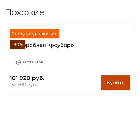
Похожие
Спецпредложение
-30%
Гардеробная Кроуборо
0 отзывов
101 920 руб.
Купить
132 500 руб.