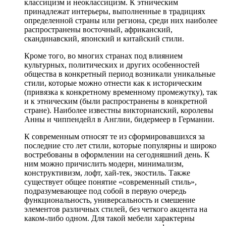
классицизм и неоклассицизм. К этническим
принадлежат интерьеры, выполненные в традициях
определенной страны или региона, среди них наиболее
распространены восточный, африканский,
скандинавский, японский и китайский стили.
Кроме того, во многих странах под влиянием
культурных, политических и других особенностей
общества в конкретный период возникали уникальные
стили, которые можно отнести как к историческим
(привязка к конкретному временному промежутку), так
и к этническим (были распространены в конкретной
стране). Наиболее известны викторианский, королевы
Анны и чиппендейл в Англии, бидермеер в Германии.
К современным относят те из сформировавшихся за
последние сто лет стили, которые популярны и широко
востребованы в оформлении на сегодняшний день. К
ним можно причислить модерн, минимализм,
конструктивизм, лофт, хай-тек, экостиль. Также
существует общее понятие «современный стиль»,
подразумевающее под собой в первую очередь
функциональность, универсальность и смешение
элементов различных стилей, без четкого акцента на
каком-либо одном. Для такой мебели характерны