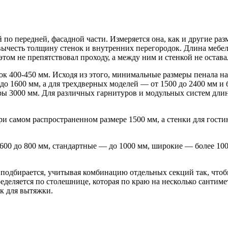
 по передней, фасадной части. Измеряется она, как и другие р
 вычесть толщину стенок и внутренних перегородок. Длина мебе
 этом не препятствовал проходу, а между ним и стенкой не остав
400-450 мм. Исходя из этого, минимальные размеры пенала на 
до 1600 мм, а для трехдверных моделей — от 1500 до 2400 мм и
ры 3000 мм. Для различных гарнитуров и модульных систем длин
ри самом распространенном размере 1500 мм, а стенки для гости
 600 до 800 мм, стандартные — до 1000 мм, широкие — более 10
 подбирается, учитывая комбинацию отдельных секций так, чтоб
еделяется по столешнице, которая по краю на несколько сантим
к для вытяжки.