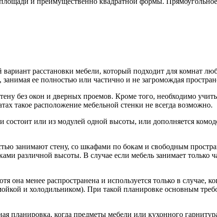
 площади и преимущественно квадратной формы. Прямоугольное
вариант расстановки мебели, который подходит для комнат любо
 занимая ее полностью или частично и не загромождая простран
ену без окон и дверных проемов. Кроме того, необходимо учит
атах такое расположение мебельной стенки не всегда возможно.
 и состоит или из модулей одной высоты, или дополняется ком
стью занимают стену, со шкафами по бокам и свободным простран
ми различной высоты. В случае если мебель занимает только ча
отя она менее распространена и используется только в случае,
 мойкой и холодильником). При такой планировке основным тре
ая планировка, когда предметы мебели или кухонного гарнитур