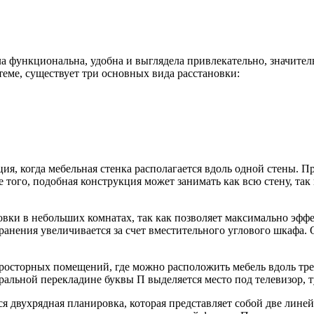
ла функциональна, удобна и выглядела привлекательно, значител
теме, существует три основных вида расстановки:
ия, когда мебельная стенка располагается вдоль одной стены. П
ого, подобная конструкция может занимать как всю стену, так 
вки в небольших комнатах, так как позволяет максимально эффе
 хранения увеличивается за счет вместительного углового шкаф
осторных помещений, где можно расположить мебель вдоль трех 
тральной перекладине буквы П выделяется место под телевизор, 
ся двухрядная планировка, которая представляет собой две ли