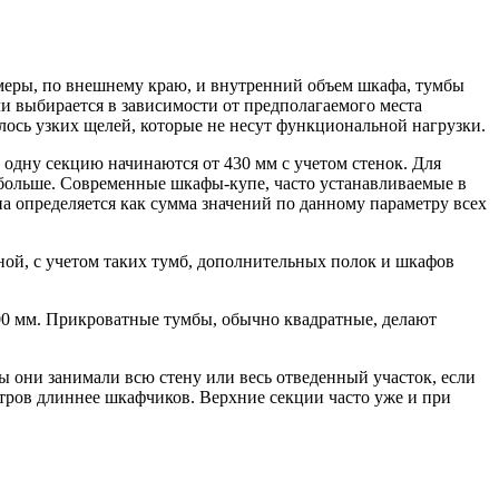
азмеры, по внешнему краю, и внутренний объем шкафа, тумбы
ли выбирается в зависимости от предполагаемого места
алось узких щелей, которые не несут функциональной нагрузки.
одну секцию начинаются от 430 мм с учетом стенок. Для
 больше. Современные шкафы-купе, часто устанавливаемые в
а определяется как сумма значений по данному параметру всех
ной, с учетом таких тумб, дополнительных полок и шкафов
00 мм. Прикроватные тумбы, обычно квадратные, делают
ы они занимали всю стену или весь отведенный участок, если
етров длиннее шкафчиков. Верхние секции часто уже и при