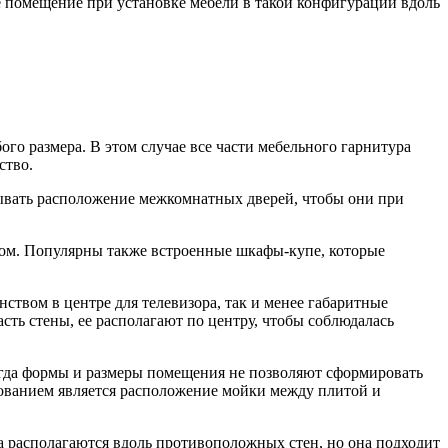
 помещение при установке мебели в такой конфигурации вдоль
го размера. В этом случае все части мебельного гарнитура
ство.
ывать расположение межкомнатных дверей, чтобы они при
одом. Популярны также встроенные шкафы-купе, которые
ством в центре для телевизора, так и менее габаритные
сть стены, ее располагают по центру, чтобы соблюдалась
 когда формы и размеры помещения не позволяют сформировать
бованием является расположение мойки между плитой и
а располагаются вдоль противоположных стен, но она подходит