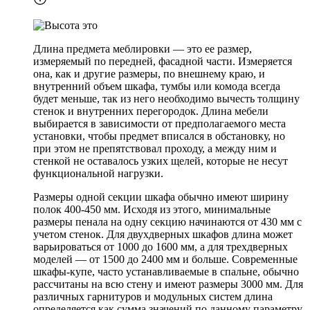
Длина предмета меблировки — это ее размер,
измеряемый по передней, фасадной части. Измеряется
она, как и другие размеры, по внешнему краю, и
внутренний объем шкафа, тумбы или комода всегда
будет меньше, так из него необходимо вычесть толщину
стенок и внутренних перегородок. Длина мебели
выбирается в зависимости от предполагаемого места
установки, чтобы предмет вписался в обстановку, но
при этом не препятствовал проходу, а между ним и
стенкой не оставалось узких щелей, которые не несут
функциональной нагрузки.
Размеры одной секции шкафа обычно имеют ширину
полок 400-450 мм. Исходя из этого, минимальные
размеры пенала на одну секцию начинаются от 430 мм с
учетом стенок. Для двухдверных шкафов длина может
варьироваться от 1000 до 1600 мм, а для трехдверных
моделей — от 1500 до 2400 мм и больше. Современные
шкафы-купе, часто устанавливаемые в спальне, обычно
рассчитаны на всю стену и имеют размеры 3000 мм. Для
различных гарнитуров и модульных систем длина
определяется как сумма значений по данному параметру