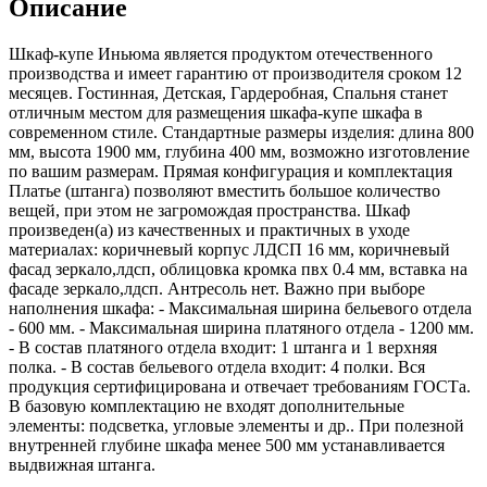
Описание
Шкаф-купе Иньюма является продуктом отечественного
производства и имеет гарантию от производителя сроком 12
месяцев. Гостинная, Детская, Гардеробная, Спальня станет
отличным местом для размещения шкафа-купе шкафа в
современном стиле. Стандартные размеры изделия: длина 800
мм, высота 1900 мм, глубина 400 мм, возможно изготовление
по вашим размерам. Прямая конфигурация и комплектация
Платье (штанга) позволяют вместить большое количество
вещей, при этом не загромождая пространства. Шкаф
произведен(а) из качественных и практичных в уходе
материалах: коричневый корпус ЛДСП 16 мм, коричневый
фасад зеркало,лдсп, облицовка кромка пвх 0.4 мм, вставка на
фасаде зеркало,лдсп. Антресоль нет. Важно при выборе
наполнения шкафа: - Максимальная ширина бельевого отдела
- 600 мм. - Максимальная ширина платяного отдела - 1200 мм.
- В состав платяного отдела входит: 1 штанга и 1 верхняя
полка. - В состав бельевого отдела входит: 4 полки. Вся
продукция сертифицирована и отвечает требованиям ГОСТа.
В базовую комплектацию не входят дополнительные
элементы: подсветка, угловые элементы и др.. При полезной
внутренней глубине шкафа менее 500 мм устанавливается
выдвижная штанга.