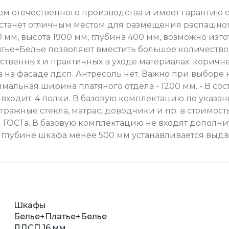
м отечественного производства и имеет гарантию о
я станет отличным местом для размещения распашно
 мм, высота 1900 мм, глубина 400 мм, возможно из
ье+Белье позволяют вместить большое количество 
ественных и практичных в уходе материалах: корич
ка на фасаде лдсп. Антресоль нет. Важно при выбор
мальная ширина платяного отдела - 1200 мм. - В соста
ла входит: 4 полки. В базовую комплектацию по указа
тражные стекла, матрас, доводчики и пр. в стоимост
ГОСТа. В базовую комплектацию не входят дополни
 глубине шкафа менее 500 мм устанавливается выдв
Шкафы
Белье+Платье+Белье
ЛДСП 16 мм