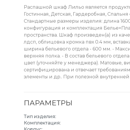
Распашной шкаф Лильо является продукто
Гостинная, Детская, Гардеробная, Спальн
Стандартные размеры изделия: длина 1600
конфигурация и комплектация Белье+Плат
пространства. Шкаф произведен(а) из кач
лдсп, облицовка кромка пвх 0.4 мм, встав
ширина бельевого отдела - 600 мм. - Макси
верхняя полка. - В состав бельевого отде
цвет (уточняйте у менеджера). Матовые, ви
сертифицирована и отвечает требованиям 
элементы и др.. При полезной внутренней
ПАРАМЕТРЫ
Тип изделия:
Комплектация:
Корпус: