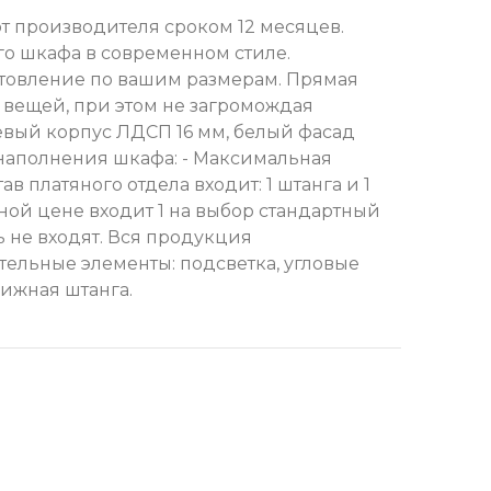
т производителя сроком 12 месяцев.
го шкафа в современном стиле.
готовление по вашим размерам. Прямая
вещей, при этом не загромождая
невый корпус ЛДСП 16 мм, белый фасад
е наполнения шкафа: - Максимальная
в платяного отдела входит: 1 штанга и 1
нной цене входит 1 на выбор стандартный
ь не входят. Вся продукция
тельные элементы: подсветка, угловые
ижная штанга.