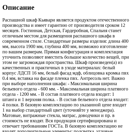
Описание
Распашной шкаф Кьявари является продуктом отечественного
производства и имеет гарантию от производителя сроком 12
месяцев. Гостинная, Детская, Гардеробная, Спальня станет
отличным местом для размещения распашного шкафа в
современном стиле. Стандартные размеры изделия: длина 400
мм, высота 1900 мм, глубина 400 мм, возможно изготовление
по вашим размерам. Прямая конфигурация и комплектация
уточнить позволяют вместить большое количество вещей, при
этом не загромождая пространства. Шкаф произведен(а) из
качественных и практичных в уходе материалах: белый
корпус ЛДСП 16 мм, белый фасад мдф, облицовка кромка пвх
0.4 мм, вставка на фасаде пленка пвх. Антресоль нет. Важно
при выборе наполнения шкафа: - Максимальная ширина
бельевого отдела - 600 мм. - Максимальная ширина платяного
отдела - 1200 мм. - В состав платяного отдела входит: 1
штанга и 1 верхняя полка. - В состав бельевого отдела входит:
4 полки. В базовую комплектацию по указанной цене входит
1 на выбор стандартный цвет (уточняйте у менеджера).
Матовые, витражные стекла, матрас, доводчики и пр. в
стоимость не входят. Вся продукция сертифицирована и
отвечает требованиям ГОСТа. В базовую комплектацию не
входят дополнительные элементы: подсветка, угловые