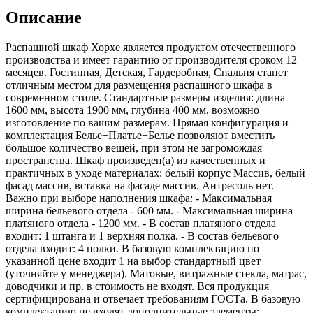
Описание
Распашной шкаф Хорхе является продуктом отечественного
производства и имеет гарантию от производителя сроком 12
месяцев. Гостинная, Детская, Гардеробная, Спальня станет
отличным местом для размещения распашного шкафа в
современном стиле. Стандартные размеры изделия: длина
1600 мм, высота 1900 мм, глубина 400 мм, возможно
изготовление по вашим размерам. Прямая конфигурация и
комплектация Белье+Платье+Белье позволяют вместить
большое количество вещей, при этом не загромождая
пространства. Шкаф произведен(а) из качественных и
практичных в уходе материалах: белый корпус Массив, белый
фасад массив, вставка на фасаде массив. Антресоль нет.
Важно при выборе наполнения шкафа: - Максимальная
ширина бельевого отдела - 600 мм. - Максимальная ширина
платяного отдела - 1200 мм. - В состав платяного отдела
входит: 1 штанга и 1 верхняя полка. - В состав бельевого
отдела входит: 4 полки. В базовую комплектацию по
указанной цене входит 1 на выбор стандартный цвет
(уточняйте у менеджера). Матовые, витражные стекла, матрас,
доводчики и пр. в стоимость не входят. Вся продукция
сертифицирована и отвечает требованиям ГОСТа. В базовую
комплектацию не входят дополнительные элементы: