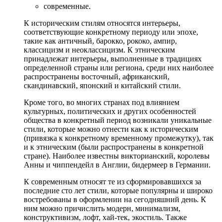
современные.
К историческим стилям относятся интерьеры,
соответствующие конкретному периоду или эпохе,
такие как античный, барокко, рококо, ампир,
классицизм и неоклассицизм. К этническим
принадлежат интерьеры, выполненные в традициях
определенной страны или региона, среди них наиболее
распространены восточный, африканский,
скандинавский, японский и китайский стили.
Кроме того, во многих странах под влиянием
культурных, политических и других особенностей
общества в конкретный период возникали уникальные
стили, которые можно отнести как к историческим
(привязка к конкретному временному промежутку), так
и к этническим (были распространены в конкретной
стране). Наиболее известны викторианский, королевы
Анны и чиппендейл в Англии, бидермеер в Германии.
К современным относят те из сформировавшихся за
последние сто лет стили, которые популярны и широко
востребованы в оформлении на сегодняшний день. К
ним можно причислить модерн, минимализм,
конструктивизм, лофт, хай-тек, экостиль. Также