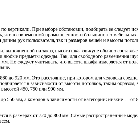
по вертикали. При выборе обстановки, подбирать ее следует исх
ать, что в современной промышленности большинство мебельных
 длины рук пользователя, так и размеров вещей и высоты потолк
 выполненной на заказ, высота шкафов-купе обычно составляет 
ки любые предметы одежды. Так, для свободного размещения шуб
мм. Но следует учитывать, что высота шкафа измеряется от пола
ньше.
60 до 920 мм. Это расстояние, при котором для человека средне
подбирается в зависимости от высоты потолков, таким образом
 высотой 450, 750 или 900 мм.
до 550 мм, а комодов в зависимости от категории: низкие — от 
ся в размерах от 720 до 800 мм. Самые распространенные модел
всем.