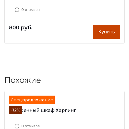
0 отзывов
800 руб.
Купить
Похожие
Спецпредложение
-12%
Встроенный шкаф Харлинг
0 отзывов