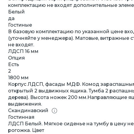
комплектацию не входят дополнительные элемент
Белый
да
Гостиные
В базовую комплектацию по указанной цене вхо
(уточняйте у менеджера). Матовые, витражные ст
не входят.
ЛДСП 16 мм
Опция
Есть
2
1800 мм
Корпус ЛДСП, фасады МДФ. Комод зараспашным
открытый 2 выдвижных ящика. Тумба 2 распашн
дерева). Высота ножек 200 мм.Направляющие я
выдвижения.
Скандинавский
Гостинная
ЛДСП Белый. Мягкое сиденье на тумбу в цену не
рогожка. Цвет