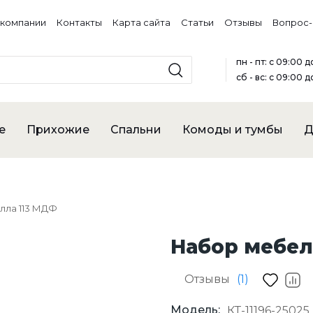
 компании
Контакты
Карта сайта
Статьи
Отзывы
Вопрос-
пн - пт: с 09:00 
сб - вс: с 09:00 д
е
Прихожие
Спальни
Комоды и тумбы
Д
лла 113 МДФ
Набор мебел
Отзывы
(1)
Модель:
КТ-11196-25025