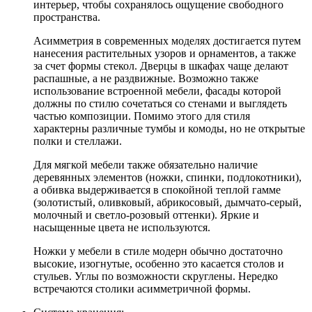
интерьер, чтобы сохранялось ощущение свободного
пространства.
Асимметрия в современных моделях достигается путем
нанесения растительных узоров и орнаментов, а также
за счет формы стекол. Дверцы в шкафах чаще делают
распашные, а не раздвижные. Возможно также
использование встроенной мебели, фасады которой
должны по стилю сочетаться со стенами и выглядеть
частью композиции. Помимо этого для стиля
характерны различные тумбы и комоды, но не открытые
полки и стеллажи.
Для мягкой мебели также обязательно наличие
деревянных элементов (ножки, спинки, подлокотники),
а обивка выдерживается в спокойной теплой гамме
(золотистый, оливковый, абрикосовый, дымчато-серый,
молочный и светло-розовый оттенки). Яркие и
насыщенные цвета не используются.
Ножки у мебели в стиле модерн обычно достаточно
высокие, изогнутые, особенно это касается столов и
стульев. Углы по возможности скруглены. Нередко
встречаются столики асимметричной формы.