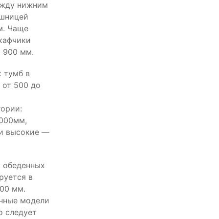
ежду нижним
ешницей
м. Чаще
кафчики
 900 мм.
 тумб в
 от 500 до
гории:
1000мм,
 и высокие —
и обеденных
руется в
00 мм.
нные модели
о следует