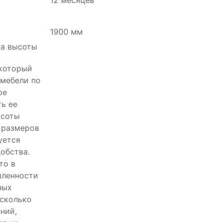
12 месяцев
1900 мм
 который
 мебели по
ре
ть ее
ысоты
, размеров
уется
добства.
то в
ленности
ных
сколько
ний,