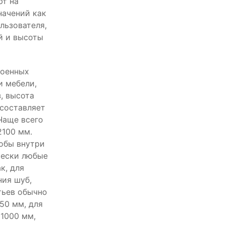
ют на
начений как
льзователя,
й и высоты
роенных
и мебели,
, высота
составляет
Чаще всего
2100 мм.
тобы внутри
чески любые
к, для
ия шуб,
тьев обычно
50 мм, для
1000 мм,