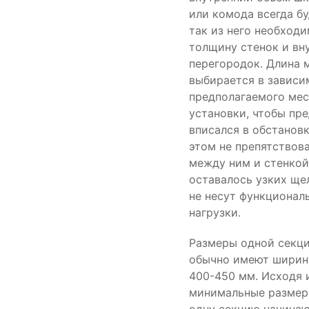
или комода всегда б
так из него необход
толщину стенок и вн
перегородок. Длина 
выбирается в зависи
предполагаемого мес
установки, чтобы пр
вписался в обстановк
этом не препятствова
между ним и стенкой
оставалось узких ще
не несут функционал
нагрузки.
Размеры одной секц
обычно имеют ширин
400-450 мм. Исходя и
минимальные размер
одну секцию начинаю