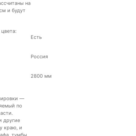
ассчитаны на
см и будут
цвета:
Есть
Россия
2800 мм
лировки —
ряемый по
асти.
и другие
у краю, и
афа, тумбы