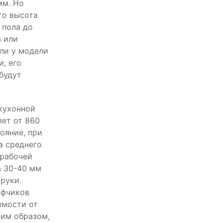
мм. Но
то высота
 пола до
а или
сли у модели
, его
будут
кухонной
ет от 860
ояние, при
а среднего
 рабочей
а 30-40 мм
руки.
афчиков
имости от
ким образом,