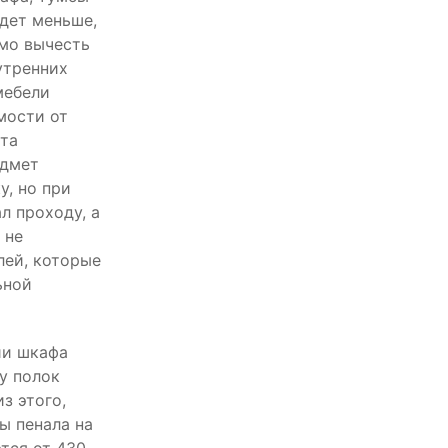
удет меньше,
имо вычесть
утренних
мебели
мости от
та
едмет
у, но при
л проходу, а
 не
лей, которые
ьной
ии шкафа
у полок
з этого,
ы пенала на
тся от 430