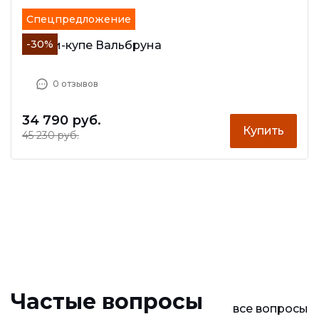
Спецпредложение
-30%
Двери-купе Вальбруна
0 отзывов
34 790 руб.
Купить
45 230 руб.
Частые вопросы
все вопросы