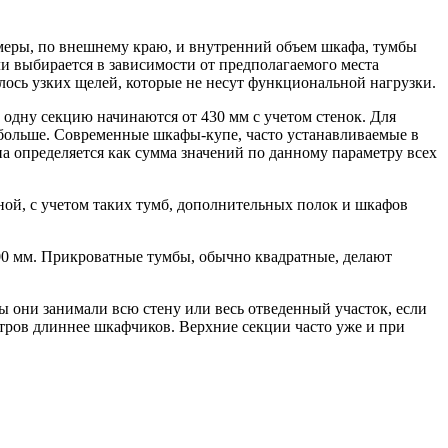
азмеры, по внешнему краю, и внутренний объем шкафа, тумбы
ли выбирается в зависимости от предполагаемого места
алось узких щелей, которые не несут функциональной нагрузки.
одну секцию начинаются от 430 мм с учетом стенок. Для
 больше. Современные шкафы-купе, часто устанавливаемые в
а определяется как сумма значений по данному параметру всех
ной, с учетом таких тумб, дополнительных полок и шкафов
00 мм. Прикроватные тумбы, обычно квадратные, делают
ы они занимали всю стену или весь отведенный участок, если
етров длиннее шкафчиков. Верхние секции часто уже и при