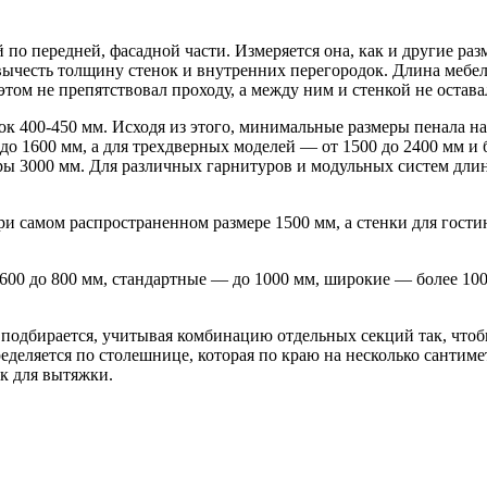
 по передней, фасадной части. Измеряется она, как и другие р
 вычесть толщину стенок и внутренних перегородок. Длина мебе
 этом не препятствовал проходу, а между ним и стенкой не остав
400-450 мм. Исходя из этого, минимальные размеры пенала на 
до 1600 мм, а для трехдверных моделей — от 1500 до 2400 мм и
ры 3000 мм. Для различных гарнитуров и модульных систем длин
ри самом распространенном размере 1500 мм, а стенки для гости
 600 до 800 мм, стандартные — до 1000 мм, широкие — более 10
 подбирается, учитывая комбинацию отдельных секций так, чтоб
еделяется по столешнице, которая по краю на несколько сантим
к для вытяжки.