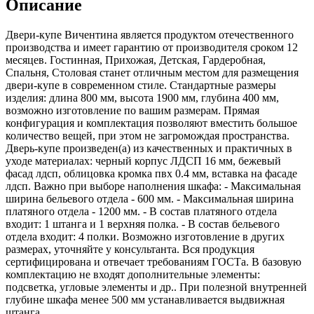
Описание
Двери-купе Вичентина является продуктом отечественного
производства и имеет гарантию от производителя сроком 12
месяцев. Гостинная, Прихожая, Детская, Гардеробная,
Спальня, Столовая станет отличным местом для размещения
двери-купе в современном стиле. Стандартные размеры
изделия: длина 800 мм, высота 1900 мм, глубина 400 мм,
возможно изготовление по вашим размерам. Прямая
конфигурация и комплектация позволяют вместить большое
количество вещей, при этом не загромождая пространства.
Дверь-купе произведен(а) из качественных и практичных в
уходе материалах: черный корпус ЛДСП 16 мм, бежевый
фасад лдсп, облицовка кромка пвх 0.4 мм, вставка на фасаде
лдсп. Важно при выборе наполнения шкафа: - Максимальная
ширина бельевого отдела - 600 мм. - Максимальная ширина
платяного отдела - 1200 мм. - В состав платяного отдела
входит: 1 штанга и 1 верхняя полка. - В состав бельевого
отдела входит: 4 полки. Возможно изготовление в других
размерах, уточняйте у консультанта. Вся продукция
сертифицирована и отвечает требованиям ГОСТа. В базовую
комплектацию не входят дополнительные элементы:
подсветка, угловые элементы и др.. При полезной внутренней
глубине шкафа менее 500 мм устанавливается выдвижная
штанга.