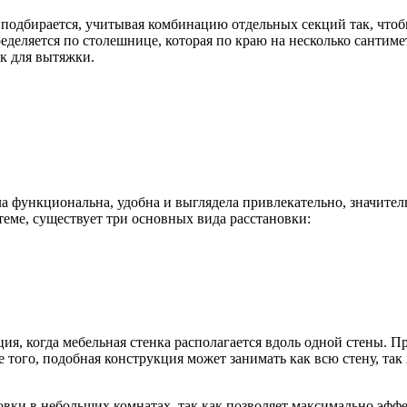
 подбирается, учитывая комбинацию отдельных секций так, чтоб
еделяется по столешнице, которая по краю на несколько сантим
к для вытяжки.
ла функциональна, удобна и выглядела привлекательно, значител
теме, существует три основных вида расстановки:
ия, когда мебельная стенка располагается вдоль одной стены. П
ого, подобная конструкция может занимать как всю стену, так 
вки в небольших комнатах, так как позволяет максимально эффе