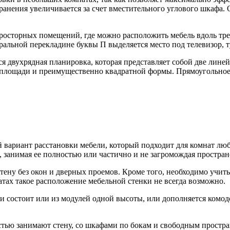
 хранения увеличивается за счет вместительного углового шкаф
осторных помещений, где можно расположить мебель вдоль трех 
тральной перекладине буквы П выделяется место под телевизор, 
ся двухрядная планировка, которая представляет собой две ли
 площади и преимущественно квадратной формы. Прямоугольное
вариант расстановки мебели, который подходит для комнат любо
 занимая ее полностью или частично и не загромождая простран
ену без окон и дверных проемов. Кроме того, необходимо учит
атах такое расположение мебельной стенки не всегда возможно.
 и состоит или из модулей одной высоты, или дополняется ком
стью занимают стену, со шкафами по бокам и свободным простран