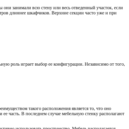
ы они занимали всю стену или весь отведенный участок, если
етров длиннее шкафчиков. Верхние секции часто уже и при
ьную роль играет выбор ее конфигурации. Независимо от того,
реимуществом такого расположения является то, что оно
и ее часть. В последнем случае мебельную стенку располагают
ктивно использовать пространство. Мебель располагается