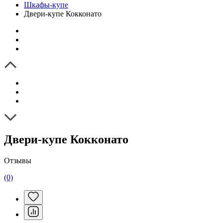
Шкафы-купе
Двери-купе Кокконато
Двери-купе Кокконато
Отзывы
(0)