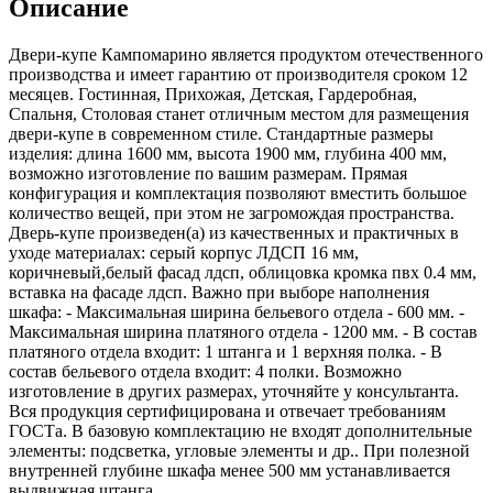
Описание
Двери-купе Кампомарино является продуктом отечественного
производства и имеет гарантию от производителя сроком 12
месяцев. Гостинная, Прихожая, Детская, Гардеробная,
Спальня, Столовая станет отличным местом для размещения
двери-купе в современном стиле. Стандартные размеры
изделия: длина 1600 мм, высота 1900 мм, глубина 400 мм,
возможно изготовление по вашим размерам. Прямая
конфигурация и комплектация позволяют вместить большое
количество вещей, при этом не загромождая пространства.
Дверь-купе произведен(а) из качественных и практичных в
уходе материалах: серый корпус ЛДСП 16 мм,
коричневый,белый фасад лдсп, облицовка кромка пвх 0.4 мм,
вставка на фасаде лдсп. Важно при выборе наполнения
шкафа: - Максимальная ширина бельевого отдела - 600 мм. -
Максимальная ширина платяного отдела - 1200 мм. - В состав
платяного отдела входит: 1 штанга и 1 верхняя полка. - В
состав бельевого отдела входит: 4 полки. Возможно
изготовление в других размерах, уточняйте у консультанта.
Вся продукция сертифицирована и отвечает требованиям
ГОСТа. В базовую комплектацию не входят дополнительные
элементы: подсветка, угловые элементы и др.. При полезной
внутренней глубине шкафа менее 500 мм устанавливается
выдвижная штанга.