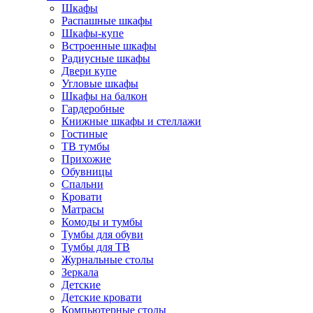
Шкафы
Распашные шкафы
Шкафы-купе
Встроенные шкафы
Радиусные шкафы
Двери купе
Угловые шкафы
Шкафы на балкон
Гардеробные
Книжные шкафы и стеллажи
Гостиные
ТВ тумбы
Прихожие
Обувницы
Спальни
Кровати
Матрасы
Комоды и тумбы
Тумбы для обуви
Тумбы для ТВ
Журнальные столы
Зеркала
Детские
Детские кровати
Компьютерные столы