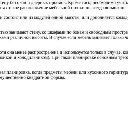
ену без окон и дверных проемов. Кроме того, необходимо учит
атах такое расположение мебельной стенки не всегда возможно.
 и состоит или из модулей одной высоты, или дополняется ком
стью занимают стену, со шкафами по бокам и свободным простран
ми различной высоты. В случае если мебель занимает только ча
отя она менее распространена и используется только в случае,
 мойкой и холодильником). При такой планировке основным тре
ая планировка, когда предметы мебели или кухонного гарнитур
еимущественно квадратной формы.