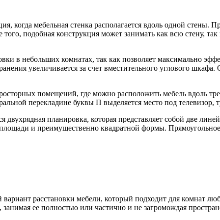
ия, когда мебельная стенка располагается вдоль одной стены. П
ого, подобная конструкция может занимать как всю стену, так 
вки в небольших комнатах, так как позволяет максимально эффе
 хранения увеличивается за счет вместительного углового шкаф
осторных помещений, где можно расположить мебель вдоль трех 
тральной перекладине буквы П выделяется место под телевизор, 
ся двухрядная планировка, которая представляет собой две ли
 площади и преимущественно квадратной формы. Прямоугольное
вариант расстановки мебели, который подходит для комнат любо
 занимая ее полностью или частично и не загромождая простран