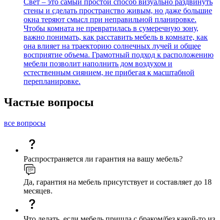
Свет – это самый простой способ визуально раздвинуть
стены и сделать пространство живым, но даже большие
окна теряют смысл при неправильной планировке.
Чтобы комната не превратилась в сумеречную зону,
важно понимать, как расставить мебель в комнате, как
она влияет на траекторию солнечных лучей и общее
восприятие объема. Грамотный подход к расположению
мебели позволит наполнить дом воздухом и
естественным сиянием, не прибегая к масштабной
перепланировке.
Частые вопросы
все вопросы
Распространяется ли гарантия на вашу мебель?
Да, гарантия на мебель присутствует и составляет до 18
месяцев.
Что делать, если мебель пришла с браком/без какой-то из