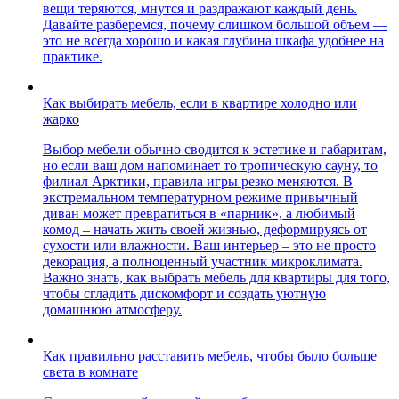
вещи теряются, мнутся и раздражают каждый день.
Давайте разберемся, почему слишком большой объем —
это не всегда хорошо и какая глубина шкафа удобнее на
практике.
Как выбирать мебель, если в квартире холодно или
жарко
Выбор мебели обычно сводится к эстетике и габаритам,
но если ваш дом напоминает то тропическую сауну, то
филиал Арктики, правила игры резко меняются. В
экстремальном температурном режиме привычный
диван может превратиться в «парник», а любимый
комод – начать жить своей жизнью, деформируясь от
сухости или влажности. Ваш интерьер – это не просто
декорация, а полноценный участник микроклимата.
Важно знать, как выбрать мебель для квартиры для того,
чтобы сгладить дискомфорт и создать уютную
домашнюю атмосферу.
Как правильно расставить мебель, чтобы было больше
света в комнате