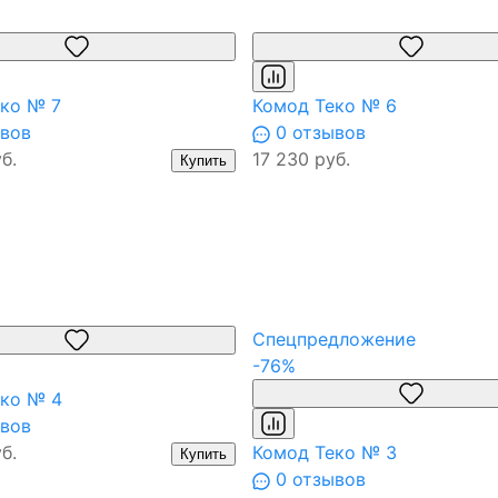
ко № 7
Комод Теко № 6
вов
0 отзывов
б.
17 230 руб.
Купить
Спецпредложение
-76%
ко № 4
вов
б.
Комод Теко № 3
Купить
0 отзывов