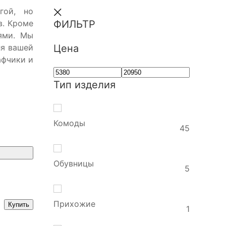
гой, но
в. Кроме
ФИЛЬТР
ями. Мы
ля вашей
Цена
афчики и
Тип изделия
Комоды
45
Обувницы
5
Прихожие
Купить
1