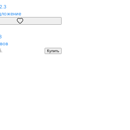
дложение
3
вов
.
Купить