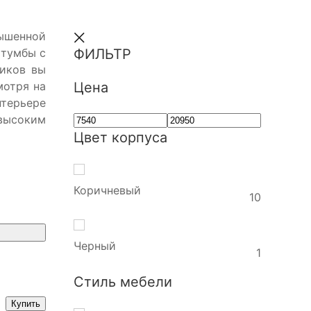
ышенной
 тумбы с
ФИЛЬТР
иков вы
мотря на
Цена
нтерьере
евысоким
Цвет корпуса
Коричневый
10
Черный
1
Стиль мебели
Купить