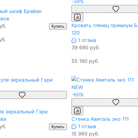
-39%
ный шкаф Брайан
ывов
Кровать глянец премиум Б
уб.
Купить
120
уб.
1 отзыв
39 690 руб.
55 190 руб.
NEW
-60%
пе зеркальный Гэри
ыва
Стенка Авиталь эко 111
уб.
1 отзыв
Купить
15 960 руб.