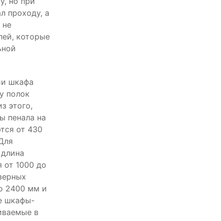
у, но при
л проходу, а
 не
лей, которые
ьной
ии шкафа
у полок
з этого,
ы пенала на
тся от 430
Для
 длина
 от 1000 до
дверных
о 2400 мм и
е шкафы-
иваемые в