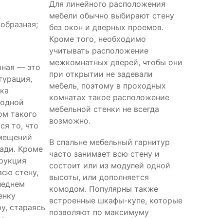
Для линейного расположения
мебели обычно выбирают стену
-образная;
без окон и дверных проемов.
Кроме того, необходимо
учитывать расположение
межкомнатных дверей, чтобы они
йная — это
при открытии не задевали
гурация,
мебель, поэтому в проходных
нка
комнатах такое расположение
 одной
мебельной стенки не всегда
ом такого
возможно.
ся то, что
омещений
В спальне мебельный гарнитур
ади. Кроме
часто занимает всю стену и
трукция
состоит или из модулей одной
всю стену,
высоты, или дополняется
следнем
комодом. Популярны также
енку
встроенные шкафы-купе, которые
у, стараясь
позволяют по максимуму