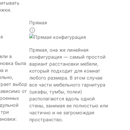
читывать
яжки.
Прямая
Прямая, она же линейная
ели в
конфигурация — самый простой
ановка была
вариант расстановки мебели,
на и
который подходит для комнат
ельно,
любого размера. В этом случае
грает выбор
все части мебельного гарнитура
зависимо от
(шкафы, тумбы, полки)
троенных
располагаются вдоль одной
дульной
стены, занимая ее полностью или
 три
частично и не загромождая
ановки:
пространство.