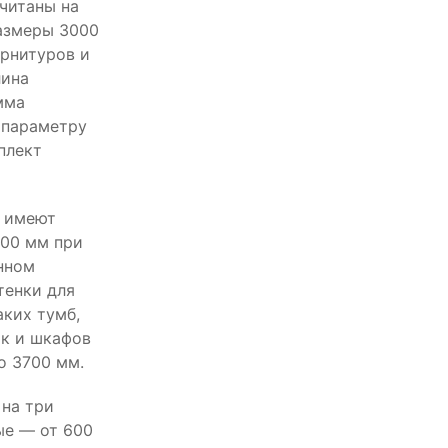
считаны на
азмеры 3000
арнитуров и
лина
мма
 параметру
плект
р имеют
700 мм при
нном
тенки для
аких тумб,
к и шкафов
о 3700 мм.
на три
ые — от 600