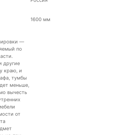
Россия
1600 мм
лировки —
ряемый по
асти.
и другие
у краю, и
афа, тумбы
удет меньше,
имо вычесть
утренних
мебели
мости от
та
едмет