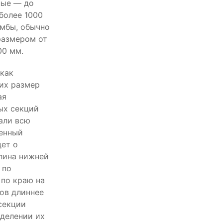
ные — до
более 1000
мбы, обычно
размером от
00 мм.
 как
 их размер
ая
ых секций
мали всю
денный
дет о
лина нижней
 по
 по краю на
ов длиннее
секции
еделении их