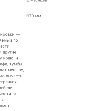
12 месяцев
1970 мм
лировки —
ряемый по
асти.
и другие
у краю, и
афа, тумбы
удет меньше,
имо вычесть
утренних
мебели
мости от
та
едмет