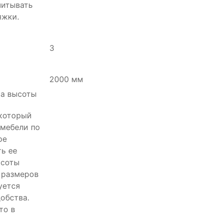
читывать
яжки.
3
2000 мм
 который
 мебели по
ре
ть ее
ысоты
, размеров
уется
добства.
то в