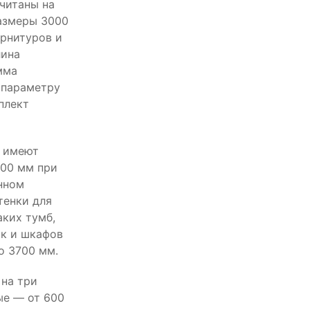
считаны на
азмеры 3000
арнитуров и
лина
мма
 параметру
плект
р имеют
700 мм при
нном
тенки для
аких тумб,
к и шкафов
о 3700 мм.
на три
ые — от 600