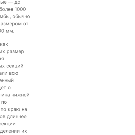
ные — до
более 1000
мбы, обычно
размером от
00 мм.
 как
 их размер
ая
ых секций
мали всю
денный
дет о
лина нижней
 по
 по краю на
ов длиннее
секции
еделении их