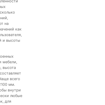
ленности
ных
сколько
ний,
ют на
начений как
льзователя,
й и высоты
роенных
и мебели,
, высота
составляет
Чаще всего
2100 мм.
тобы внутри
чески любые
к, для