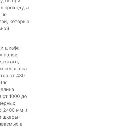
у, но при
л проходу, а
 не
лей, которые
ьной
ии шкафа
у полок
з этого,
ы пенала на
тся от 430
Для
 длина
 от 1000 до
дверных
о 2400 мм и
е шкафы-
иваемые в