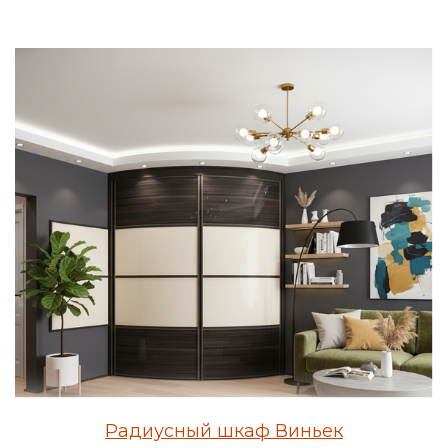
Радиусный шкаф Виньек